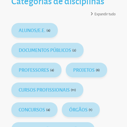
Categorias de disciplinas
Expandir tudo
ALUNOS/E.E.
(4)
DOCUMENTOS PÚBLICOS
(2)
PROFESSORES
PROJETOS
(4)
(6)
CURSOS PROFISSIONAIS
(11)
CONCURSOS
ÓRGÃOS
(4)
(1)