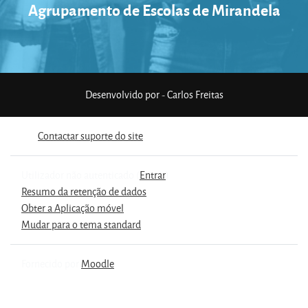
Agrupamento de Escolas de Mirandela
Desenvolvido por - Carlos Freitas
Contactar suporte do site
Utilizador não autenticado (
Entrar
)
Resumo da retenção de dados
Obter a Aplicação móvel
Mudar para o tema standard
Fornecido por
Moodle