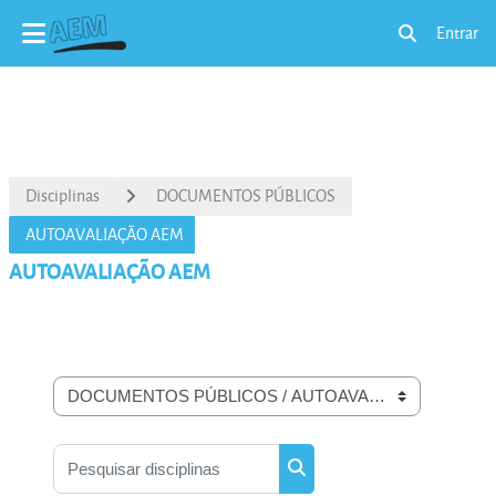
Entrar
Alternar a ent
Ir para o conteúdo principal
Disciplinas
DOCUMENTOS PÚBLICOS
AUTOAVALIAÇÃO AEM
AUTOAVALIAÇÃO AEM
Categorias de disciplinas
Pesquisar disciplinas