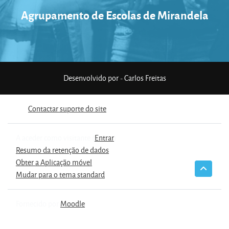
Agrupamento de Escolas de Mirandela
Desenvolvido por - Carlos Freitas
Contactar suporte do site
A aceder como visitante (
Entrar
)
Resumo da retenção de dados
Obter a Aplicação móvel
Mudar para o tema standard
Fornecido por
Moodle