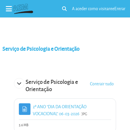
A aceder como visitante
Entrar
Alternar a entrada da pesquisa
Ir para o conteúdo principal
Serviço de Psicologia e Orientação
Lista de tópicos
Serviço de Psicologia e
Contrair tudo
Orientação
2º ANO "DIA DA ORIENTAÇÃO
Ficheiro
VOCACIONAL" 06-03-2026
JPG
5.6 MB