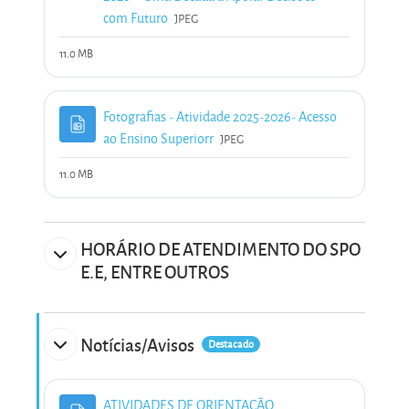
Ficheiro
com Futuro
JPEG
11.0 MB
Fotografias - Atividade 2025-2026- Acesso
Ficheiro
ao Ensino Superiorr
JPEG
11.0 MB
HORÁRIO DE ATENDIMENTO DO SPO
E.E, ENTRE OUTROS
Notícias/Avisos
Destacado
ATIVIDADES DE ORIENTAÇÃO